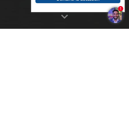
Accueil
>
Contact
Essentiel Patrimoine & Viager, votre
partenaire expert en viager et en nue-
propriété
Basée en France, notre cabinet est
spécialisée dans
les solutions immobilières dédiées aux seniors
, et
accompagne depuis plusieurs années vendeurs
comme acquéreurs dans leurs projets de vente en
viager occupé, viager libre
ou
nue-propriété
.