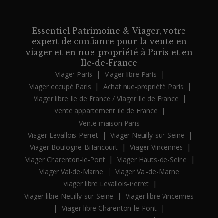
Essentiel Patrimoine & Viager, votre
expert de confiance pour la vente en
viager et en nue-propriété à Paris et en
Île-de-France
|
|
Viager Paris
Viager libre Paris
|
|
Viager occupé Paris
Achat nue-propriété Paris
|
Viager libre Ile de France / Viager Ile de France
|
Vente appartement Ile de France
Vente maison Paris
|
|
Viager Levallois-Perret
Viager Neuilly-sur-Seine
|
|
Viager Boulogne-Billancourt
Viager Vincennes
|
|
Viager Charenton-le-Pont
Viager Hauts-de-Seine
|
Viager Val-de-Marne
Viager Val-de-Marne
|
Viager libre Levallois-Perret
|
Viager libre Neuilly-sur-Seine
Viager libre Vincennes
|
|
Viager libre Charenton-le-Pont