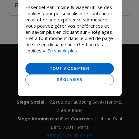
(75011)
Essentiel Patrimoine & Viager utilise des
cookies pour personnaliser le contenu et
vous offrir une expérience sur mesure.
Vous pouvez gérer vos préférences et
en savoir plus en cliquant sur « Réglages
» et à tout moment dans le pied de page
du site en cliquant sur « Gestion des
cookies ».
En savoir plus...
TOUT ACCEPTER
RÉGLAGES
Siège Social
|
72 rue du Faubourg Saint-Honoré
,
75008
Paris
Siège Administratif et Courriers
|
14 rue Paul
Bert
,
75011 Paris
+33 (0)1 75 43 04 04