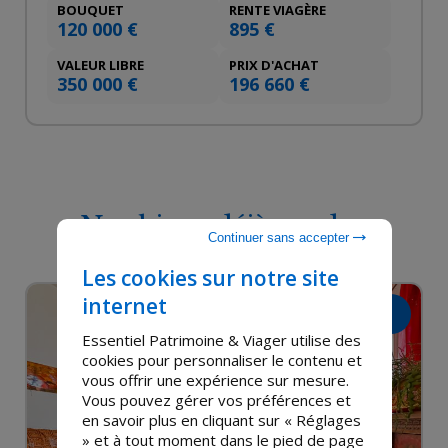
BOUQUET
RENTE VIAGÈRE
120 000 €
895 €
VALEUR LIBRE
PRIX D'ACHAT
350 000 €
196 660 €
Nos biens déjà vendus
Continuer sans accepter
Les cookies sur notre site
internet
Vendu
Essentiel Patrimoine & Viager utilise des
cookies pour personnaliser le contenu et
vous offrir une expérience sur mesure.
Vous pouvez gérer vos préférences et
en savoir plus en cliquant sur « Réglages
» et à tout moment dans le pied de page