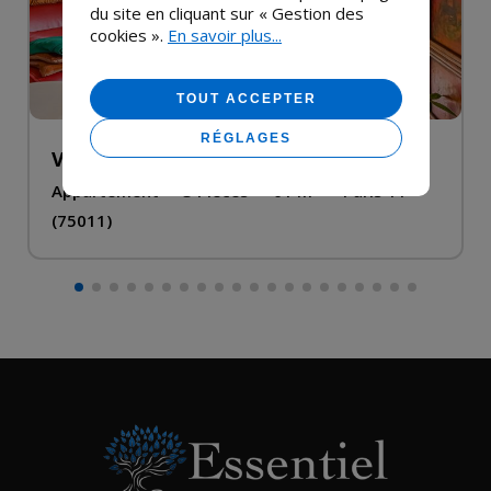
du site en cliquant sur « Gestion des
cookies ».
En savoir plus...
TOUT ACCEPTER
RÉGLAGES
VIAGER OCCUPÉ
Appartement
•
3 Pièces
•
61 m²
•
Paris 11
(75011)