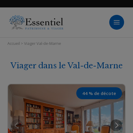
Panneau de gestion des cookies
Accueil
>
Viager Val-de-Marne
Viager dans le Val-de-Marne
44 % de décote