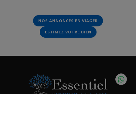
NOS ANNONCES EN VIAGER
ESTIMEZ VOTRE BIEN
Siège Social
|
72 rue du Faubourg Saint-Honoré
,
75008
Paris
Siège Administratif et Courriers
|
14 rue Paul