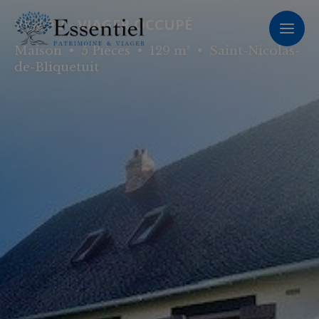
Panneau de gestion des cookies
VENDU - VIAGER OCCUPÉ
Maison
•
5 Pièces
•
129 m²
•
Saint-Nicolas-
de-Bliquetuit