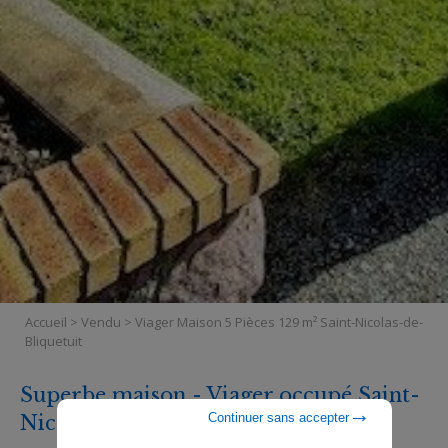
Accueil
>
Vendu
>
Viager Maison 5 Pièces 129 m² Saint-Nicolas-de-
Bliquetuit
Superbe maison - Viager occupé Saint-
Continuer sans accepter
Nicolas-de-Bliquetuit (76)