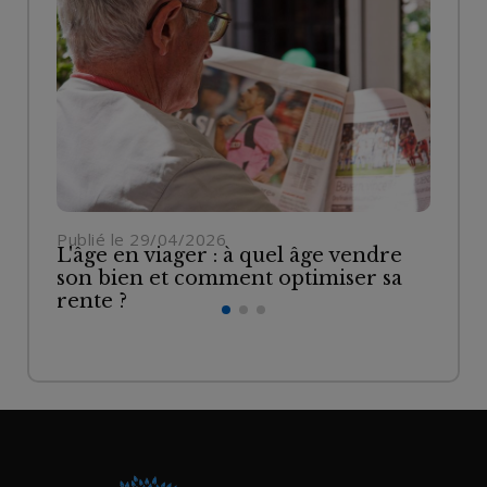
Publié le 29/04/2026
Pu
L'âge en viager : à quel âge vendre
Vi
son bien et comment optimiser sa
re
rente ?
bi