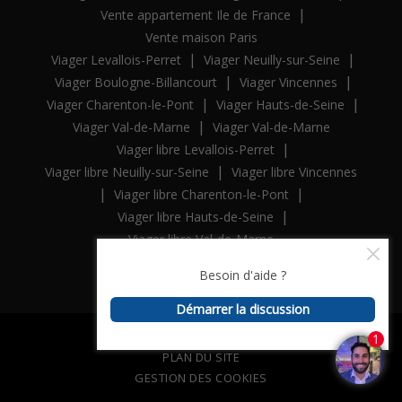
|
Vente appartement Ile de France
Vente maison Paris
|
|
Viager Levallois-Perret
Viager Neuilly-sur-Seine
|
|
Viager Boulogne-Billancourt
Viager Vincennes
|
|
Viager Charenton-le-Pont
Viager Hauts-de-Seine
|
Viager Val-de-Marne
Viager Val-de-Marne
|
Viager libre Levallois-Perret
|
Viager libre Neuilly-sur-Seine
Viager libre Vincennes
|
|
Viager libre Charenton-le-Pont
|
Viager libre Hauts-de-Seine
Viager libre Val-de-Marne
MENTIONS LÉGALES / BARÈME
PLAN DU SITE
GESTION DES COOKIES