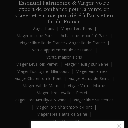
Essentiel Patrimoine & Viager, votre
expert de confiance pour la vente en
viager et en nue-propriété à Paris et en
Île-de-France
|
|
Viager Paris
Viager libre Paris
|
|
Viager occupé Paris
Achat nue-propriété Paris
|
Viager libre Ile de France / Viager Ile de France
|
Vente appartement Ile de France
Vente maison Paris
|
|
Viager Levallois-Perret
Viager Neuilly-sur-Seine
|
|
Viager Boulogne-Billancourt
Viager Vincennes
|
|
Viager Charenton-le-Pont
Viager Hauts-de-Seine
|
Viager Val-de-Marne
Viager Val-de-Marne
|
Viager libre Levallois-Perret
|
Viager libre Neuilly-sur-Seine
Viager libre Vincennes
|
|
Viager libre Charenton-le-Pont
|
Viager libre Hauts-de-Seine
Viager libre Val-de-Marne