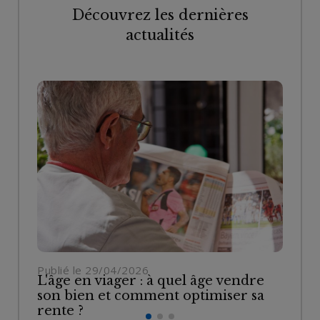
Découvrez les dernières
actualités
Publié le 29/04/2026
Pu
L'âge en viager : à quel âge vendre
Vi
son bien et comment optimiser sa
re
rente ?
bi