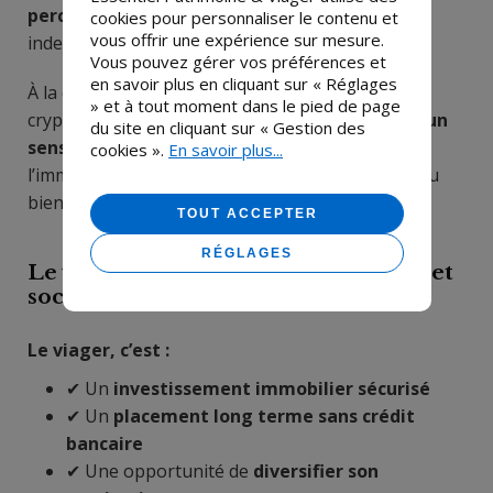
percevant un revenu à vie
, stable, sécurisé, et
cookies pour personnaliser le contenu et
vous offrir une expérience sur mesure.
indexé sur l’inflation.
Vous pouvez gérer vos préférences et
en savoir plus en cliquant sur « Réglages
À la différence des marchés financiers ou des
» et à tout moment dans le pied de page
cryptomonnaies, investir en viager c’est
donner un
du site en cliquant sur « Gestion des
sens à son placement
: vous investissez dans
cookies ».
En savoir plus...
l’immobilier, tout en contribuant concrètement au
bien-être d’un senior.
TOUT ACCEPTER
RÉGLAGES
Le viager, un placement intelligent et
socialement responsable
Le viager, c’est :
✔ Un
investissement immobilier sécurisé
✔ Un
placement long terme sans crédit
bancaire
✔ Une opportunité de
diversifier son