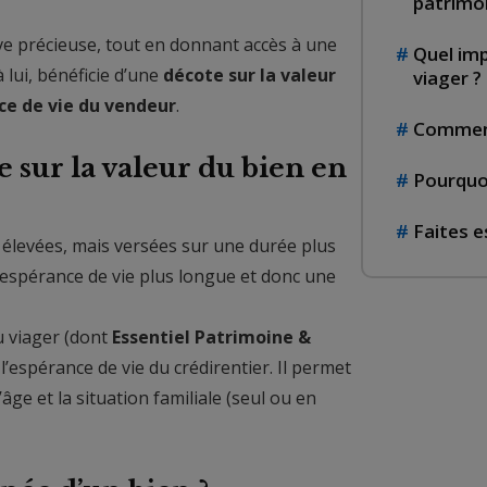
patrimon
ive précieuse, tout en donnant accès à une
Quel imp
à lui, bénéficie d’une
décote sur la valeur
viager ?
ce de vie du vendeur
.
Comment 
 sur la valeur du bien en
Pourquoi
Faites e
t élevées, mais versées sur une durée plus
espérance de vie plus longue et donc une
du viager (dont
Essentiel Patrimoine &
’espérance de vie du crédirentier. Il permet
âge et la situation familiale (seul ou en