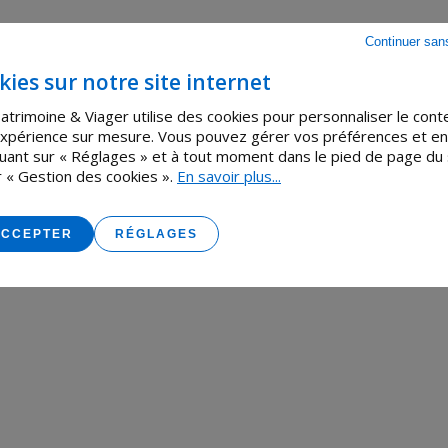
Continuer san
kies sur notre site internet
delà
atrimoine & Viager utilise des cookies pour personnaliser le con
s une estimation sur mesure et un
 expérience sur mesure. Vous pouvez gérer vos préférences et en
du vendeur.
iquant sur « Réglages » et à tout moment dans le pied de page du 
r « Gestion des cookies ».
En savoir plus...
er
ACCEPTER
RÉGLAGES
 sécurité ?
Faites appel à nos experts pour
bien selon votre âge, votre situation et vos