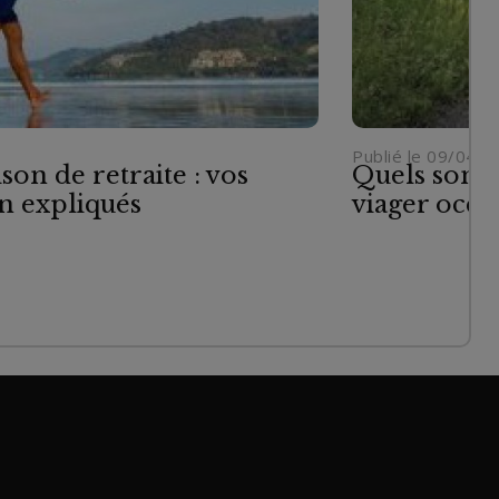
Publié le 09/04/
son de retraite : vos
Quels sont 
ien expliqués
viager occu