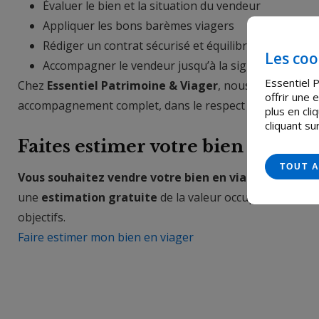
Évaluer le bien et la situation du vendeur
Appliquer les bons barèmes viagers
Rédiger un contrat sécurisé et équilibré
Les coo
Accompagner le vendeur jusqu’à la signature et au-
Essentiel P
Chez
Essentiel Patrimoine & Viager
, nous garantisson
offrir une
accompagnement complet, dans le respect des intérêts 
plus en cl
cliquant su
Faites estimer votre bien en viag
TOUT 
Vous souhaitez vendre votre bien en viager en toute
une
estimation gratuite
de la valeur occupée de votre 
objectifs.
Faire estimer mon bien en viager