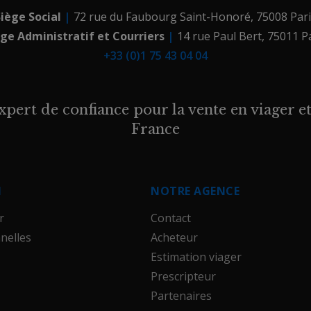
iège Social
|
72 rue du Faubourg Saint-Honoré
,
75008
Par
ège Administratif et Courriers
|
14 rue Paul Bert
,
75011 P
+33 (0)1 75 43 04 04
xpert de confiance pour la vente en viager et
France
N
NOTRE AGENCE
r
Contact
nelles
Acheteur
Estimation viager
Prescripteur
Partenaires