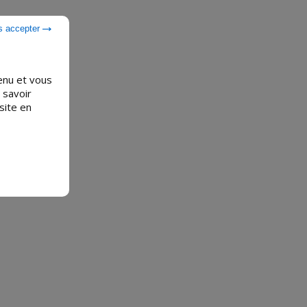
s accepter
tenu et vous
 savoir
site en