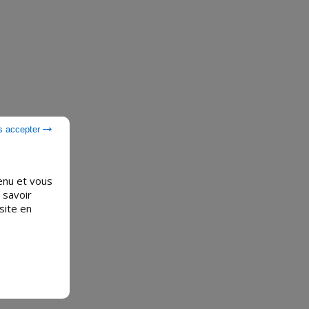
s accepter
tenu et vous
 savoir
site en