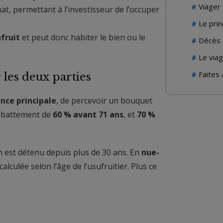
Viager 
hat, permettant à l’investisseur de l’occuper
Le prin
fruit
et peut donc habiter le bien ou le
Décès d
Le viag
Faites
r les deux parties
nce principale
, de percevoir un bouquet
n abattement de
60 % avant 71 ans
, et
70 %
en est détenu depuis plus de 30 ans. En
nue-
 calculée selon l’âge de l’usufruitier. Plus ce