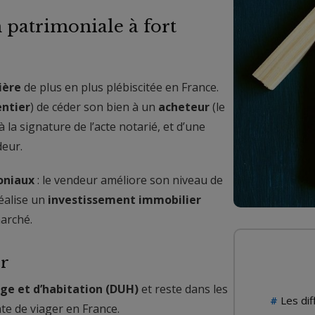
n patrimoniale à fort
ière
de plus en plus plébiscitée en France.
entier
) de céder son bien à un
acheteur
(le
la signature de l’acte notarié, et d’une
deur.
oniaux
: le vendeur améliore son niveau de
réalise un
investissement immobilier
arché.
er
age et d’habitation (DUH)
et reste dans les
Les di
nte de viager en France.