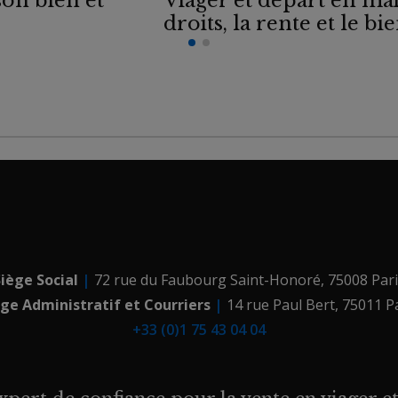
son bien et
Viager et départ en mai
droits, la rente et le b
iège Social
|
72 rue du Faubourg Saint-Honoré
,
75008
Par
ège Administratif et Courriers
|
14 rue Paul Bert
,
75011 P
+33 (0)1 75 43 04 04