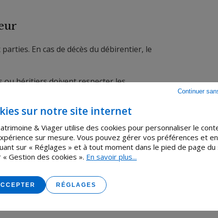
teur
parties. En cas de décès du débirentier, le
 ou héritiers doivent respecter les
Continuer san
nte en cas de manquement, au profit du
kies sur notre site internet
atrimoine & Viager utilise des cookies pour personnaliser le con
s en cas de disparition de l’acheteur.
 expérience sur mesure. Vous pouvez gérer vos préférences et en
iquant sur « Réglages » et à tout moment dans le pied de page du 
t encadrée
par la loi. Elle garantit au
r « Gestion des cookies ».
En savoir plus...
n laissant à l’acheteur la possibilité de
 anticipé.
ACCEPTER
RÉGLAGES