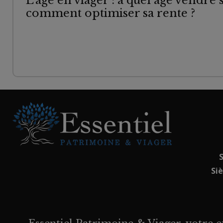
L'âge en viager : à quel âge vendre 
comment optimiser sa rente ?
S
Si