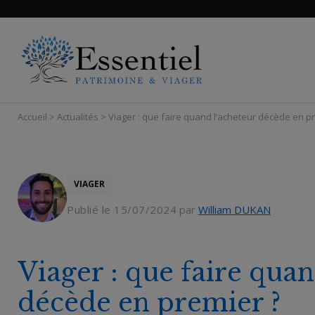
Ouvrir le Chatbot
Panneau de gestion des cookies
Accueil
>
Actualités
>
Viager : que faire quand l’acheteur décède en p
VIAGER
Publié le 15/07/2024
par
William DUKAN
Viager : que faire quan
décède en premier ?