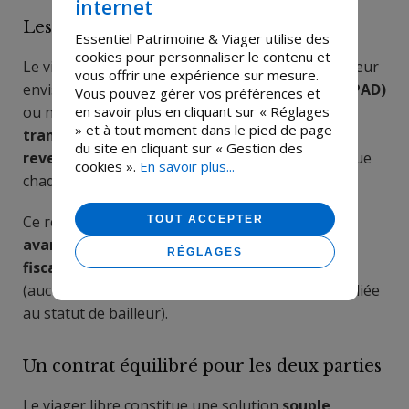
internet
Les avantages pour le vendeur
Essentiel Patrimoine & Viager utilise des
cookies pour personnaliser le contenu et
Le viager libre est souvent choisi lorsque le vendeur
vous offrir une expérience sur mesure.
envisage un
départ en maison de retraite (EHPAD)
Vous pouvez gérer vos préférences et
en savoir plus en cliquant sur « Réglages
ou ne réside plus dans le logement. Il permet de
» et à tout moment dans le pied de page
transformer son patrimoine immobilier en
du site en cliquant sur « Gestion des
revenus réguliers
, grâce à la rente viagère perçue
cookies ».
En savoir plus...
chaque mois.
Ce revenu complémentaire est souvent
plus
TOUT ACCEPTER
avantageux qu’un loyer
, tout en offrant une
RÉGLAGES
fiscalité plus douce
et
moins de contraintes
(aucune gestion locative, aucune charge ou taxe liée
au statut de bailleur).
Un contrat équilibré pour les deux parties
Le viager libre constitue une solution
souple,